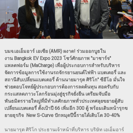
บมจ.เอเอ็มอาร์ เอเซีย (AMR) ผงาด! ร่วมออกบูธใน
งาน Bangkok EV Expo 2023 โชว์ศักยภาพ "มาชาร์จ"
แพลตฟอร์ม (MaCharge) เพื่อผู้ประกอบการสำหรับบริหาร
จัดการข้อมูลการใช้งานรถจักรยานยนต์ไฟฟ้า แบตเตอรี่ และ
สถานีสับเปลี่ยนแบตเตอรี่ ด้านนายมารุต ศิริโก" ซีอีโอ มั่นใจ
ช่วยตอบโจทย์ผู้ประกอบการต้องการลดต้นทุน สอดรับกับ
กระแสลดภาวะโลกร้อนมุ่งสู่ธุรกิจยั่งยืน เตรียมจับมือ
พันธมิตรรายใหญ่ที่มีทำเลศักยภาพทั่วประเทศลุยขยายตู้สับ
เปลี่ยนแบตเตอรี่ ตั้งเป้าปี 66 เพิ่มอีก 300 ตู้ พร้อมเดินหน้ารุกข
ยายธุรกิจ New S-Curve ปักหมุดปีนี้รายได้เติบโต 30-40%
นายมารุต ศิริโก ประธานเจ้าหน้าที่บริหาร บริษัท เอเอ็มอาร์