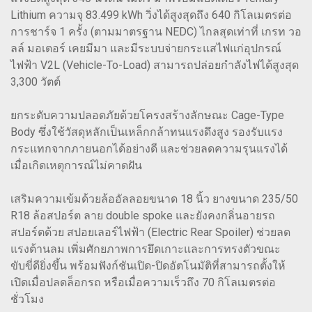
Lithium ความจุ 83.499 kWh วิ่งได้สูงสุดถึง 640 กิโลเมตรต่อ
การชาร์จ 1 ครั้ง (ตามมาตรฐาน NEDC) ไกลสุดเท่าที่ เกรท วอ
ลล์ มอเตอร์ เคยมีมา และมีระบบจ่ายกระแสไฟแก่อุปกรณ์
ไฟฟ้า V2L (Vehicle-To-Load) สามารถปล่อยกำลังไฟได้สูงสุด
3,300 วัตต์
ยกระดับความปลอดภัยด้วยโครงสร้างลักษณะ Cage-Type
Body ซึ่งใช้วัสดุหลักเป็นเหล็กกล้าทนแรงดึงสูง รองรับแรง
กระแทกจากภายนอกได้อย่างดี และช่วยลดความรุนแรงได้
เมื่อเกิดเหตุการณ์ไม่คาดฝัน
เสริมความเข้มด้วยล้ออัลลอยขนาด 18 นิ้ว ยางขนาด 235/50
R18 ล้อสปอร์ต ลาย double spoke และยังคงกลิ่นอายรถ
สปอร์ตด้วย สปอยเลอร์ไฟฟ้า (Electric Rear Spoiler) ช่วยลด
แรงต้านลม เพิ่มศักยภาพการยึดเกาะและการทรงตัวขณะ
ขับขี่ดียิ่งขึ้น พร้อมฟังก์ชันเปิด-ปิดอัตโนมัติที่สามารถตั้งให้
เปิดเมื่อปลดล็อกรถ หรือเมื่อความเร็วถึง 70 กิโลเมตรต่อ
ชั่วโมง