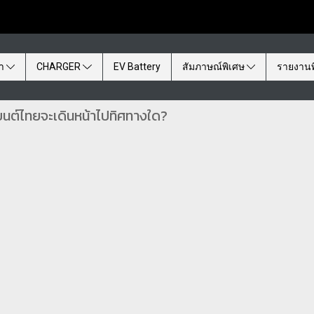
้า
CHARGER
EV Battery
สัมภาษณ์พิเศษ
รายงานพ
นต์ไทยจะเดินหน้าไปทิศทางใด?