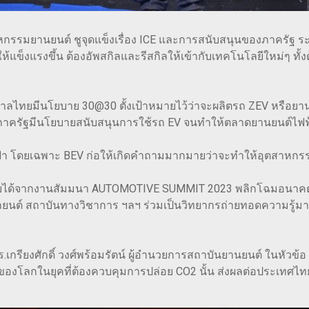
าหกรรมยานยนต์ ชูจุดแข็งเรื่อง ICE และการสนับสนุนของภาครัฐ ระ
้แข็งแรงขึ้น ต้องอัพสกิลและรีสกิลให้เข้ากับเทคโนโลยีใหม่ๆ ทั
ัฐบาลไทยมีนโยบาย 30@30 ตั้งเป้าหมายไว้ว่าจะผลิตรถ ZEV หรือยานย
ห้ภาครัฐมีนโยบายสนับสนุนการใช้รถ EV จนทำให้ตลาดยานยนต์ไ
ฟ้า โดยเฉพาะ BEV ก่อให้เกิดคำถามมากมายว่าจะทำให้อุตสาหกร
บได้จากงานสัมมนา AUTOMOTIVE SUMMIT 2023 พลิกโฉมอนาคตอุต
์ สถาบันทางวิชาการ ฯลฯ ร่วมเป็นวิทยากรถ่ายทอดความรู้มากมาย
รียงศักดิ์ วงศ์พร้อมรัตน์​ ผู้อำนวยการสถาบันยานยนต์​ ในหัวข้อ 
นต์ของโลกในยุคที่ต้องควบคุมการปล่อย CO2 นั้น ส่งผลต่อประเทศไ