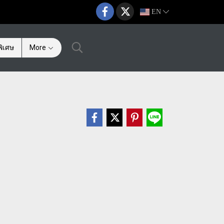
EN
ิเศษ
More